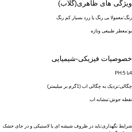
ویژگی های ظاهری(گلاب)
رنگ:معمولا بی رنگ یا زرد بسیار کم رنگ
بو:معطر طبیعی وتازه
خصوصیات فیزیکی-شیمیایی
4تا 5:PH
چگالی:نزدیک به چگالی اب (1گرم بر میلیمتر)
نقطه جوش:مشابه اب
شرایط نگهداری:باید در ظروف شیشه ای یا لاستیکی و در جای خشک