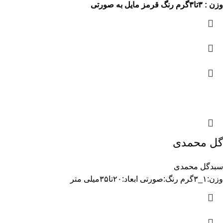
وزن : ۳تا۳گرم
رنگ قرمز مایل به صورتی
گل محمدی
سبدگل محمدی
وزن:۱_۳گرم رنگ:صورتی ابعاد:۲۰تا۳۵میلی متر